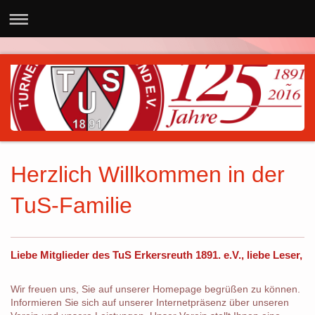
Herzlich Willkommen in der
TuS-Familie
Liebe Mitglieder des TuS Erkersreuth 1891. e.V., liebe Leser,
Wir freuen uns, Sie auf unserer Homepage begrüßen zu können.
Informieren Sie sich auf unserer Internetpräsenz über unseren