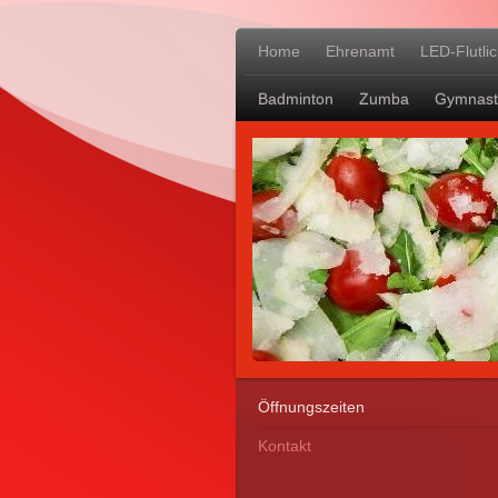
Home
Ehrenamt
LED-Flutli
Badminton
Zumba
Gymnast
Öffnungszeiten
Kontakt