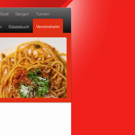
ßball
Sänger
Turnen
Vereinsheim
n
Gästebuch